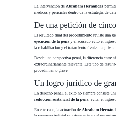
La intervención de
Abraham Hernández
permiti
médicos y periciales dentro de la estrategia de de
De una petición de cinco
El resultado final del procedimiento reviste una g
ejecución de la pena
y el acusado evitó el ingres
la rehabilitación y el tratamiento frente a la privac
Desde una perspectiva penal, la diferencia entre a
extraordinariamente relevante. Este tipo de resul
procedimiento grave.
Un logro jurídico de gra
En derecho penal, el éxito no siempre consiste ú
reducción sustancial de la pena
, evitar el ingre
En este caso, la actuación de
Abraham Hernánd
la respuesta judicial se orientara hacia el tratamien