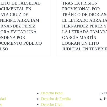
LITO DE FALSEDAD
TRAS LA PRISIÓN
OCUMENTAL EN
PROVISIONAL POR
NTA CRUZ DE
TRÁFICO DE DROGAS
NERIFE: ABRAHAM
EL LETRADO ABRAH
ERNÁNDEZ PÉREZ
HERNÁNDEZ PÉREZ Y
GRA EVITAR UNA
LA LETRADA TAMAR
ONDENA POR
GARCÍA MARTÍN
OCUMENTO PÚBLICO
LOGRAN UN HITO
LSO
JUDICIAL EN TENERI
Áreas
Con
Derecho Penal
C/ P
idad
Derecho de Familia
4, 1º
es
Derecho Civil