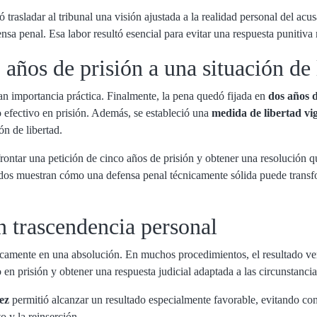
ó trasladar al tribunal una visión ajustada a la realidad personal del ac
fensa penal. Esa labor resultó esencial para evitar una respuesta punitiv
 años de prisión a una situación de 
ran importancia práctica. Finalmente, la pena quedó fijada en
dos años d
o efectivo en prisión. Además, se estableció una
medida de libertad vi
ión de libertad.
frontar una petición de cinco años de prisión y obtener una resolución 
tados muestran cómo una defensa penal técnicamente sólida puede trans
n trascendencia personal
nicamente en una absolución. En muchos procedimientos, el resultado v
so en prisión y obtener una respuesta judicial adaptada a las circunstanci
ez
permitió alcanzar un resultado especialmente favorable, evitando c
to y la reinserción.