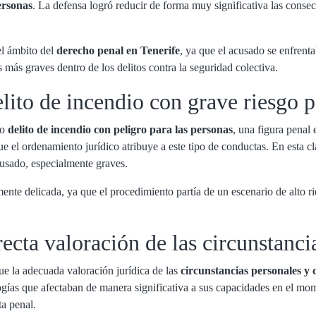
personas
. La defensa logró reducir de forma muy significativa las consecu
el ámbito del
derecho penal en Tenerife
, ya que el acusado se enfrent
más graves dentro de los delitos contra la seguridad colectiva.
ito de incendio con grave riesgo p
mo
delito de incendio con peligro para las personas
, una figura penal
 que el ordenamiento jurídico atribuye a este tipo de conductas. En esta
cusado, especialmente graves.
mente delicada, ya que el procedimiento partía de un escenario de alto r
recta valoración de las circunstanc
ue la adecuada valoración jurídica de las
circunstancias personales y c
logías que afectaban de manera significativa a sus capacidades en el mo
ta penal.