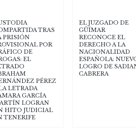
USTODIA
EL JUZGADO DE
OMPARTIDA TRAS
GÜÍMAR
A PRISIÓN
RECONOCE EL
ROVISIONAL POR
DERECHO A LA
RÁFICO DE
NACIONALIDAD
ROGAS: EL
ESPAÑOLA: NUEV
ETRADO
LOGRO DE SADIA
BRAHAM
CABRERA
ERNÁNDEZ PÉREZ
 LA LETRADA
AMARA GARCÍA
ARTÍN LOGRAN
N HITO JUDICIAL
N TENERIFE