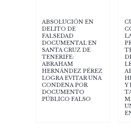
ABSOLUCIÓN EN
C
DELITO DE
C
FALSEDAD
L
DOCUMENTAL EN
P
SANTA CRUZ DE
T
TENERIFE:
D
ABRAHAM
L
HERNÁNDEZ PÉREZ
A
LOGRA EVITAR UNA
H
CONDENA POR
Y
DOCUMENTO
T
PÚBLICO FALSO
M
U
E