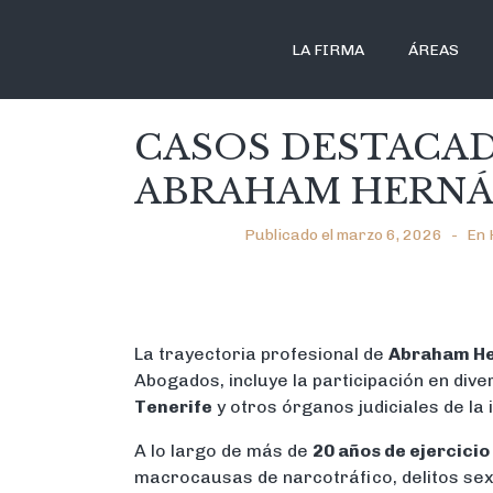
LA FIRMA
ÁREAS
CASOS DESTACADO
ABRAHAM HERNÁN
Publicado el
marzo 6, 2026
En
La trayectoria profesional de
Abraham He
Abogados, incluye la participación en div
Tenerife
y otros órganos judiciales de la i
A lo largo de más de
20 años de ejercicio
macrocausas de narcotráfico, delitos sex