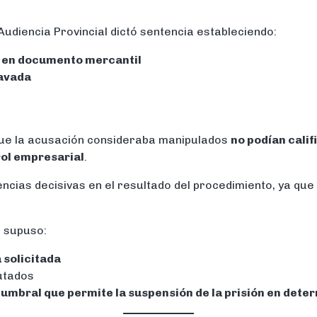
a Audiencia Provincial dictó sentencia estableciendo:
ad en documento mercantil
avada
que la acusación consideraba manipulados
no podían cali
ol empresarial
.
ncias decisivas en el resultado del procedimiento, ya que e
o supuso:
 solicitada
putados
l
umbral que permite la suspensión de la prisión en det