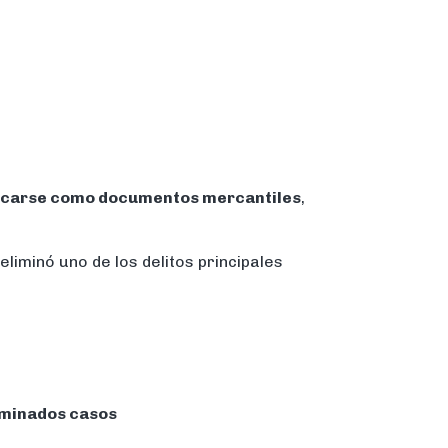
ficarse como documentos mercantiles
,
liminó uno de los delitos principales
erminados casos