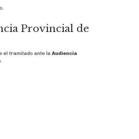
o.
cia Provincial de
e el tramitado ante la
Audiencia
o
.