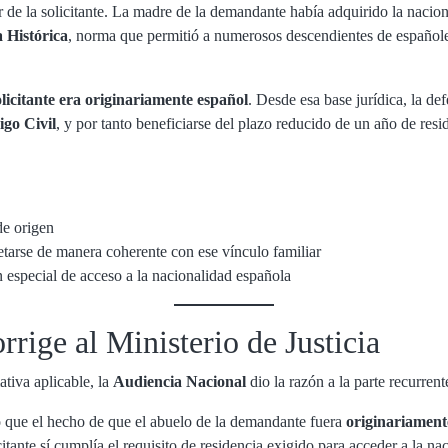
ar de la solicitante. La madre de la demandante había adquirido la naci
 Histórica
, norma que permitió a numerosos descendientes de españole
olicitante era originariamente español
. Desde esa base jurídica, la d
igo Civil
, y por tanto beneficiarse del plazo reducido de un año de resi
de origen
etarse de manera coherente con ese vínculo familiar
n especial de acceso a la nacionalidad española
rige al Ministerio de Justicia
tiva aplicable, la
Audiencia Nacional
dio la razón a la parte recurrent
 que el hecho de que el abuelo de la demandante fuera
originariament
icitante sí cumplía el requisito de residencia exigido para acceder a la n