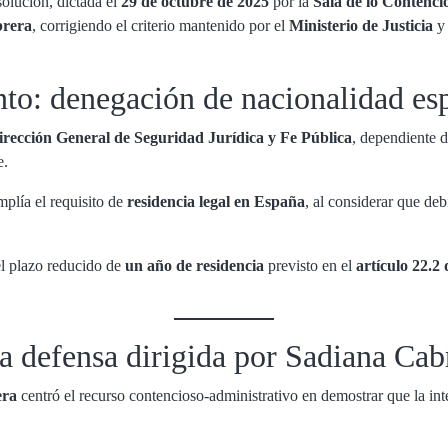
olución, dictada el
29 de octubre de 2025
por la
Sala de lo Contenci
brera
, corrigiendo el criterio mantenido por el
Ministerio de Justicia
y 
nto: denegación de nacionalidad es
irección General de Seguridad Jurídica y Fe Pública
, dependiente d
e.
mplía el requisito de
residencia legal en España
, al considerar que deb
del plazo reducido de
un año de residencia
previsto en el
artículo 22.2 
 la defensa dirigida por Sadiana Cab
era
centró el recurso contencioso-administrativo en demostrar que la int