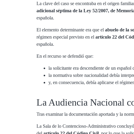
La clave del caso se encontraba en el origen famili
adicional séptima de la Ley 52/2007, de Memoria
española.
El elemento determinante era que el
abuelo de la s
régimen especial previsto en el
artículo 22 del Cód
española.
En el recurso se defendió que:
la solicitante era descendiente de un español 
la normativa sobre nacionalidad debía interpr
y, en consecuencia, debía aplicarse el régime
La Audiencia Nacional cor
Tras examinar la documentación aportada y la norma
La Sala de lo Contencioso-Administrativo concluyó
del
artículo 22 del Código Civil
, por lo que la sol