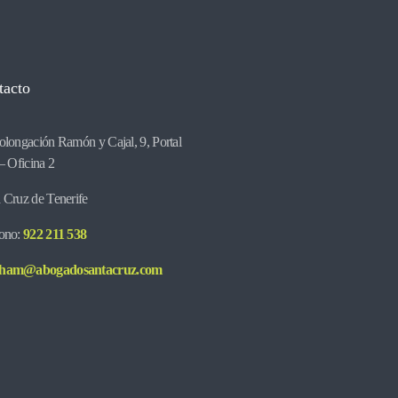
tacto
olongación Ramón y Cajal, 9, Portal
 – Oficina 2
 Cruz de Tenerife
fono:
922 211 538
ham@abogadosantacruz.com