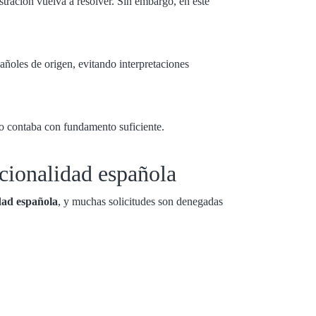
stración vuelva a resolver. Sin embargo, en este
añoles de origen, evitando interpretaciones
no contaba con fundamento suficiente.
acionalidad española
dad española
, y muchas solicitudes son denegadas