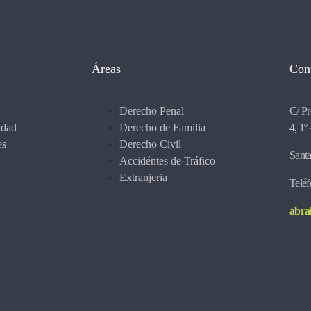
Áreas
Con
Derecho Penal
C/ Pr
idad
Derecho de Familia
4, 1º
es
Derecho Civil
Santa
Accidéntes de Tráfico
Extranjeria
Telé
abra